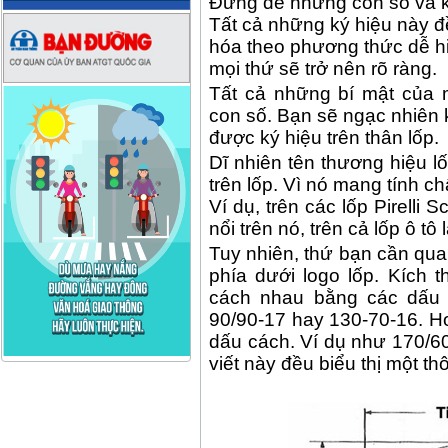
Đừng để những con số và k
Tất cả những ký hiệu này đ
hóa theo phương thức dễ hiể
mọi thứ sẽ trở nên rõ ràng.
Tất cả những bí mật của 
con số. Bạn sẽ ngạc nhiên k
được ký hiệu trên thân lốp.
Dĩ nhiên tên thương hiệu lố
trên lốp. Vì nó mang tính c
Ví dụ, trên các lốp Pirelli
nổi trên nó, trên cả lốp ô tô
Tuy nhiên, thứ bạn cần qua
phía dưới logo lốp. Kích 
cách nhau bằng các dấu 
90/90-17 hay 130-70-16. H
dấu cách. Ví dụ như 170/6
viết này đều biểu thị một t