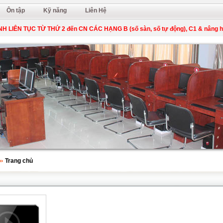
Ôn tập
Kỹ năng
Liên Hệ
 LIÊN TỤC TỪ THỨ 2 đến CN CÁC HẠNG B (số sàn, số tự động), C1 & nâng hạn
Trang chủ