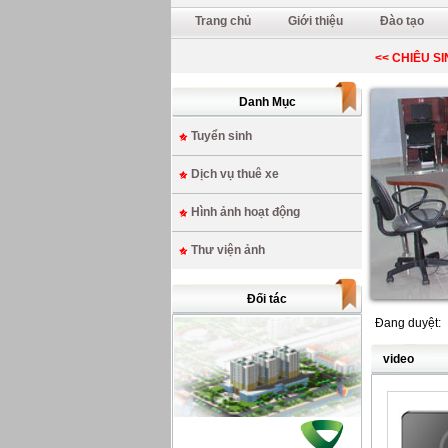
Trang chủ
Giới thiệu
Đào tạo
<< CHIÊU SINH
Danh Mục
Tuyển sinh
Dịch vụ thuê xe
Hình ảnh hoạt động
Thư viện ảnh
Đối tác
Đang duyệt:
video