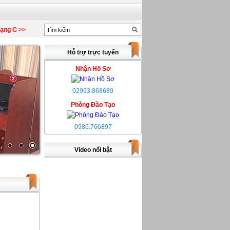
g C >>
Hỗ trợ trực tuyến
Nhận Hồ Sơ
02993.868689
Phòng Đào Tạo
0986.766897
Video nổi bật